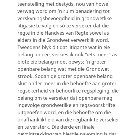
teenstelling met destyds, nou van howe
verwag word om ’n ruim benadering tot
verskyningsbevoegdheid in grondwetlike
litigasie te volg en só te verseker dat die
regte in die Handves van Regte sowel as
elders in die Grondwet verwerklik word.
Tweedens blyk dit dat litigante wat in eie
belang optree, verkieslik ook “iets meer” as
blote eie belang moet bewys; ’n groter
openbare belang wat met die Grondwet
strook. Sodanige groter openbare belang
sluit onder meer in die behoefte aan groter
regsekerheid vir behoorlike regspleging, die
belang om te verseker dat openbare mag
ingevolge grondwetlike en regsvoorskrifte
uitgeoefen word, en die behoefte om die
onafhanklikheid van die regbank te verseker
en te versterk. Die derde en finale
gevolgtrekking van hierdie navorsing is dat