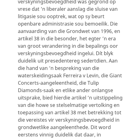
verskyningsbevoegdheid was gegrond op
vrese dat ’n liberaler aanslag die sluise van
litigasie sou ooptrek, wat op sy beurt
openbare administrasie sou bemoeilik. Die
aanvaarding van die Grondwet van 1996, en
artikel 38 in die besonder, het egter ’n era
van groot verandering in die bepalings oor
verskyningsbevoegdheid ingelui. Dít blyk
duidelik uit presedentereg sedertdien. Aan
die hand van ’n bespreking van die
waterskeidingsaak Ferreira v Levin, die Giant
Concerts-aangeleentheid, die Tulip
Diamonds-saak en etlike ander onlangse
uitsprake, bied hierdie artikel ’n uitstippeling
van die howe se stelselmatige vertolking en
toepassing van artikel 38 met betrekking tot
die vereistes vir verskyningsbevoegdheid in
grondwetlike aangeleenthede. Dit word
eerstens vinnig duidelik dat daar, in