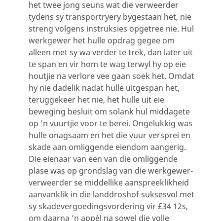
het twee jong seuns wat die verweerder
tydens sy transportryery bygestaan het, nie
streng volgens instruksies opgetree nie. Hul
werkgewer het hulle opdrag gegee om
alleen met sy wa verder te trek, dan later uit
te span en vir hom te wag terwyl hy op eie
houtjie na verlore vee gaan soek het. Omdat
hy nie dadelik nadat hulle uitgespan het,
teruggekeer het nie, het hulle uit eie
beweging besluit om solank hul middagete
op ’n vuurtjie voor te berei. Ongelukkig was
hulle onagsaam en het die vuur versprei en
skade aan omliggende eiendom aangerig.
Die eienaar van een van die omliggende
plase was op grondslag van die werkgewer-
verweerder se middellike aanspreeklikheid
aanvanklik in die landdroshof suksesvol met
sy skadevergoedingsvordering vir £34 12s,
om daarna ’n appèl na sowel die volle