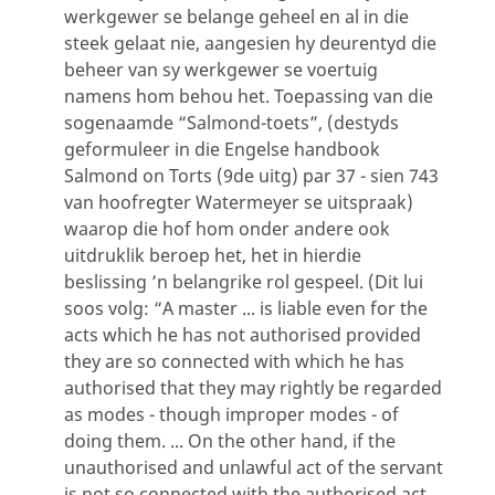
werkgewer se belange geheel en al in die
steek gelaat nie, aangesien hy deurentyd die
beheer van sy werkgewer se voertuig
namens hom behou het. Toepassing van die
sogenaamde “Salmond-toets”, (destyds
geformuleer in die Engelse handbook
Salmond on Torts (9de uitg) par 37 - sien 743
van hoofregter Watermeyer se uitspraak)
waarop die hof hom onder andere ook
uitdruklik beroep het, het in hierdie
beslissing ’n belangrike rol gespeel. (Dit lui
soos volg: “A master ... is liable even for the
acts which he has not authorised provided
they are so connected with which he has
authorised that they may rightly be regarded
as modes - though improper modes - of
doing them. ... On the other hand, if the
unauthorised and unlawful act of the servant
is not so connected with the authorised act