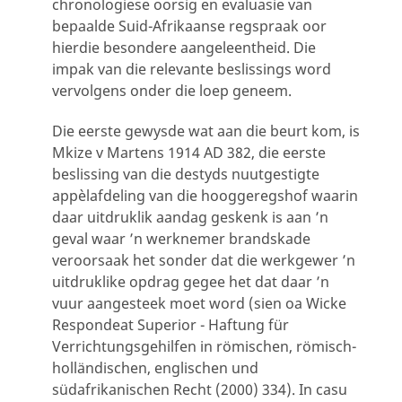
chronologiese oorsig en evaluasie van
bepaalde Suid-Afrikaanse regspraak oor
hierdie besondere aangeleentheid. Die
impak van die relevante beslissings word
vervolgens onder die loep geneem.
Die eerste gewysde wat aan die beurt kom, is
Mkize v Martens 1914 AD 382, die eerste
beslissing van die destyds nuutgestigte
appèlafdeling van die hooggeregshof waarin
daar uitdruklik aandag geskenk is aan ’n
geval waar ’n werknemer brandskade
veroorsaak het sonder dat die werkgewer ’n
uitdruklike opdrag gegee het dat daar ’n
vuur aangesteek moet word (sien oa Wicke
Respondeat Superior - Haftung für
Verrichtungsgehilfen in römischen, römisch-
holländischen, englischen und
südafrikanischen Recht (2000) 334). In casu