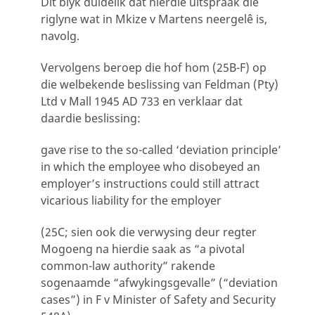
Dit blyk duidelik dat hierdie uitspraak die
riglyne wat in Mkize v Martens neergelê is,
navolg.
Vervolgens beroep die hof hom (25B-F) op
die welbekende beslissing van Feldman (Pty)
Ltd v Mall 1945 AD 733 en verklaar dat
daardie beslissing:
gave rise to the so-called ‘deviation principle’
in which the employee who disobeyed an
employer’s instructions could still attract
vicarious liability for the employer
(25C; sien ook die verwysing deur regter
Mogoeng na hierdie saak as “a pivotal
common-law authority” rakende
sogenaamde “afwykingsgevalle” (“deviation
cases”) in F v Minister of Safety and Security