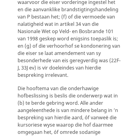
waarvoor die eiser vorderinge ingestel het
en die aanvanklike brandstigtingshandeling
van P bestaan het; (f) of die vermoede van
nalatigheid wat in artikel 34 van die
Nasionale Wet op Veld- en Bosbrande 101
van 1998 geskep word enigsins toepaslik is;
en (g) of die verhoorhof se kondonering van
die eiser se laat amendement van sy
besonderhede van eis geregverdig was (22F-
J, 33J ev) is vir doeleindes van hierdie
bespreking irrelevant.
Die hooftema van die onderhawige
hofbeslissing is beslis die onderwerp wat in
(b) te berde gebring word. Alle ander
aangeleenthede is van mindere belang in ’n
bespreking van hierdie aard, óf vanweë die
kursoriese wyse waarop die hof daarmee
omgegaan het, óf omrede sodanige