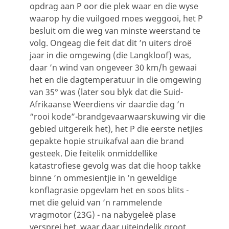
opdrag aan P oor die plek waar en die wyse
waarop hy die vuilgoed moes weggooi, het P
besluit om die weg van minste weerstand te
volg. Ongeag die feit dat dit ’n uiters droë
jaar in die omgewing (die Langkloof) was,
daar ’n wind van ongeveer 30 km/h gewaai
het en die dagtemperatuur in die omgewing
van 35° was (later sou blyk dat die Suid-
Afrikaanse Weerdiens vir daardie dag ’n
“rooi kode”-brandgevaarwaarskuwing vir die
gebied uitgereik het), het P die eerste netjies
gepakte hopie struikafval aan die brand
gesteek. Die feitelik onmiddellike
katastrofiese gevolg was dat die hoop takke
binne ’n ommesientjie in ’n geweldige
konflagrasie opgevlam het en soos blits -
met die geluid van ’n rammelende
vragmotor (23G) - na nabygeleë plase
versprei het, waar daar uiteindelik groot