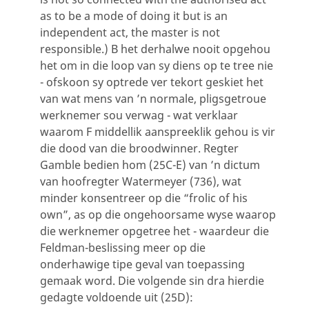
as to be a mode of doing it but is an
independent act, the master is not
responsible.) B het derhalwe nooit opgehou
het om in die loop van sy diens op te tree nie
- ofskoon sy optrede ver tekort geskiet het
van wat mens van ’n normale, pligsgetroue
werknemer sou verwag - wat verklaar
waarom F middellik aanspreeklik gehou is vir
die dood van die broodwinner. Regter
Gamble bedien hom (25C-E) van ’n dictum
van hoofregter Watermeyer (736), wat
minder konsentreer op die “frolic of his
own”, as op die ongehoorsame wyse waarop
die werknemer opgetree het - waardeur die
Feldman-beslissing meer op die
onderhawige tipe geval van toepassing
gemaak word. Die volgende sin dra hierdie
gedagte voldoende uit (25D):