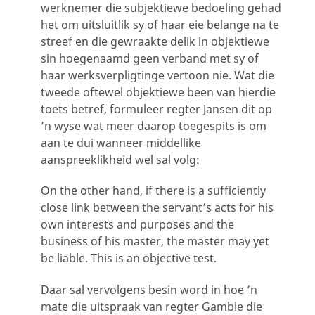
werknemer die subjektiewe bedoeling gehad
het om uitsluitlik sy of haar eie belange na te
streef en die gewraakte delik in objektiewe
sin hoegenaamd geen verband met sy of
haar werksverpligtinge vertoon nie. Wat die
tweede oftewel objektiewe been van hierdie
toets betref, formuleer regter Jansen dit op
’n wyse wat meer daarop toegespits is om
aan te dui wanneer middellike
aanspreeklikheid wel sal volg:
On the other hand, if there is a sufficiently
close link between the servant’s acts for his
own interests and purposes and the
business of his master, the master may yet
be liable. This is an objective test.
Daar sal vervolgens besin word in hoe ’n
mate die uitspraak van regter Gamble die