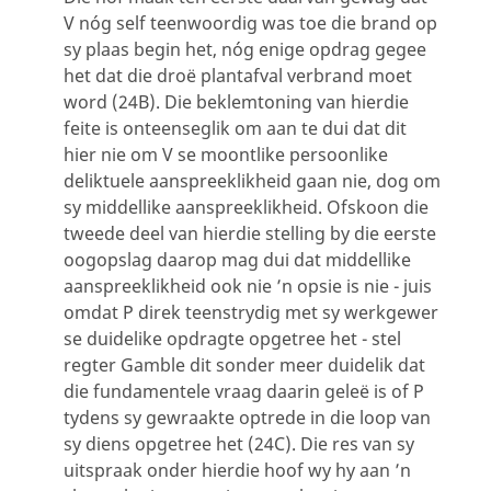
V nóg self teenwoordig was toe die brand op
sy plaas begin het, nóg enige opdrag gegee
het dat die droë plantafval verbrand moet
word (24B). Die beklemtoning van hierdie
feite is onteenseglik om aan te dui dat dit
hier nie om V se moontlike persoonlike
deliktuele aanspreeklikheid gaan nie, dog om
sy middellike aanspreeklikheid. Ofskoon die
tweede deel van hierdie stelling by die eerste
oogopslag daarop mag dui dat middellike
aanspreeklikheid ook nie ’n opsie is nie - juis
omdat P direk teenstrydig met sy werkgewer
se duidelike opdragte opgetree het - stel
regter Gamble dit sonder meer duidelik dat
die fundamentele vraag daarin geleë is of P
tydens sy gewraakte optrede in die loop van
sy diens opgetree het (24C). Die res van sy
uitspraak onder hierdie hoof wy hy aan ’n