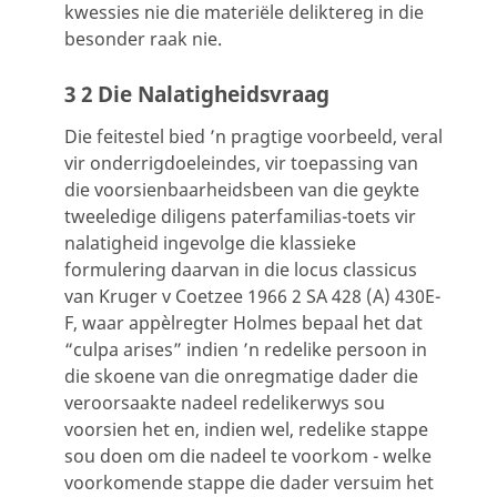
kwessies nie die materiële deliktereg in die
besonder raak nie.
3 2 Die Nalatigheidsvraag
Die feitestel bied ’n pragtige voorbeeld, veral
vir onderrigdoeleindes, vir toepassing van
die voorsienbaarheidsbeen van die geykte
tweeledige diligens paterfamilias-toets vir
nalatigheid ingevolge die klassieke
formulering daarvan in die locus classicus
van Kruger v Coetzee 1966 2 SA 428 (A) 430E-
F, waar appèlregter Holmes bepaal het dat
“culpa arises” indien ’n redelike persoon in
die skoene van die onregmatige dader die
veroorsaakte nadeel redelikerwys sou
voorsien het en, indien wel, redelike stappe
sou doen om die nadeel te voorkom - welke
voorkomende stappe die dader versuim het