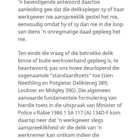
’n bevestigende antwoord daartoe
aanleiding gee dat die delikspleger sy of haar
werkgewer nie aanspreeklik gestel het nie,
eenvoudig omdat hy of sy dan nie in die loop
van diens ’n onregmatige daad gepleeg het
nie.
Ten einde die vraag of die betrokke delik
binne of buite werksverband gepleeg is, te
beantwoord, pas ons howe deurlopend die
sogenaamde “standaardtoets” toe (sien
Neethling en Potgieter Deliktereg 389;
Loubser en Midgley 390). Die algemeen
aanvaarde fundamentele formulering van
hierdie toets in die uitspraak van Minister of
Police v Rabie 1986 1 SA 117 (A) 134D-F kom
daarop neer dat ’n werkgewer slegs
aanspreeklikheid vir die delik van ’n
werknemer kan ontkom indien die