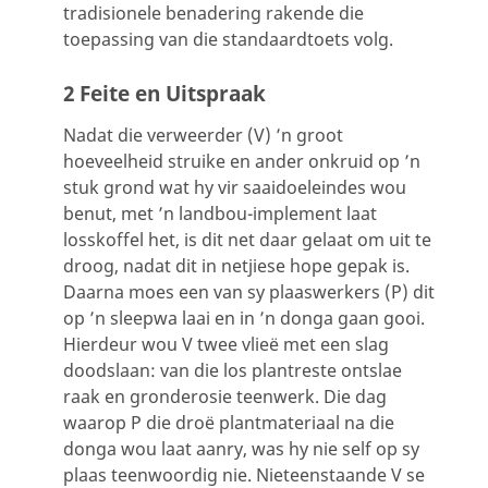
tradisionele benadering rakende die
toepassing van die standaardtoets volg.
2 Feite en Uitspraak
Nadat die verweerder (V) ’n groot
hoeveelheid struike en ander onkruid op ’n
stuk grond wat hy vir saaidoeleindes wou
benut, met ’n landbou-implement laat
losskoffel het, is dit net daar gelaat om uit te
droog, nadat dit in netjiese hope gepak is.
Daarna moes een van sy plaaswerkers (P) dit
op ’n sleepwa laai en in ’n donga gaan gooi.
Hierdeur wou V twee vlieë met een slag
doodslaan: van die los plantreste ontslae
raak en gronderosie teenwerk. Die dag
waarop P die droë plantmateriaal na die
donga wou laat aanry, was hy nie self op sy
plaas teenwoordig nie. Nieteenstaande V se