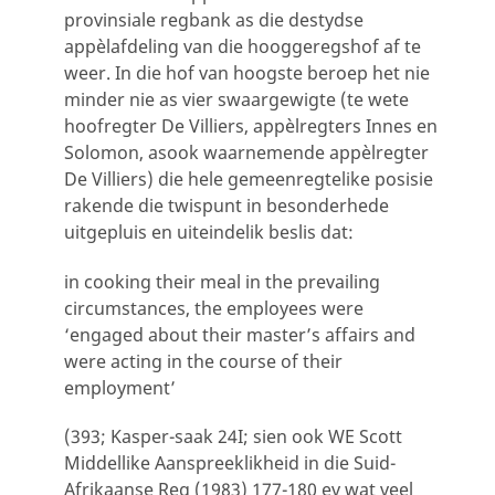
provinsiale regbank as die destydse
appèlafdeling van die hooggeregshof af te
weer. In die hof van hoogste beroep het nie
minder nie as vier swaargewigte (te wete
hoofregter De Villiers, appèlregters Innes en
Solomon, asook waarnemende appèlregter
De Villiers) die hele gemeenregtelike posisie
rakende die twispunt in besonderhede
uitgepluis en uiteindelik beslis dat:
in cooking their meal in the prevailing
circumstances, the employees were
‘engaged about their master’s affairs and
were acting in the course of their
employment’
(393; Kasper-saak 24I; sien ook WE Scott
Middellike Aanspreeklikheid in die Suid-
Afrikaanse Reg (1983) 177-180 ev wat veel