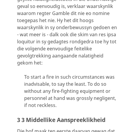
geval so eenvoudig is, verklaar waarskynlik
waarom regter Gamble dit nie eo nomine
toegepas het nie. Hy het dit hoogs
waarskynlik in sy onderbewussyn gedoen en
- wat meer is - dalk ook die skim van res ipsa
loquitur in sy gedagtes rondgedra toe hy tot
die volgende eenvoudige feitelike
gevolgtrekking aangaande nalatigheid
gekom het:
To start a fire in such circumstances was
inadvisable, to say the least. To do so
without any fire-fighting equipment or
personnel at hand was grossly negligent,
if not reckless.
3 3 Middellike Aanspreeklikheid
Die hof maak ten eerste daarvan gewag dat