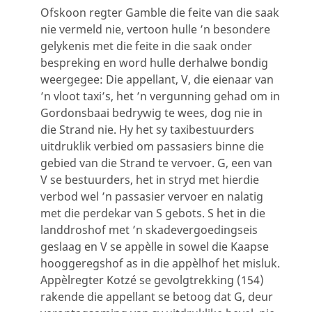
Ofskoon regter Gamble die feite van die saak
nie vermeld nie, vertoon hulle ’n besondere
gelykenis met die feite in die saak onder
bespreking en word hulle derhalwe bondig
weergegee: Die appellant, V, die eienaar van
’n vloot taxi’s, het ’n vergunning gehad om in
Gordonsbaai bedrywig te wees, dog nie in
die Strand nie. Hy het sy taxibestuurders
uitdruklik verbied om passasiers binne die
gebied van die Strand te vervoer. G, een van
V se bestuurders, het in stryd met hierdie
verbod wel ’n passasier vervoer en nalatig
met die perdekar van S gebots. S het in die
landdroshof met ’n skadevergoedingseis
geslaag en V se appèlle in sowel die Kaapse
hooggeregshof as in die appèlhof het misluk.
Appèlregter Kotzé se gevolgtrekking (154)
rakende die appellant se betoog dat G, deur