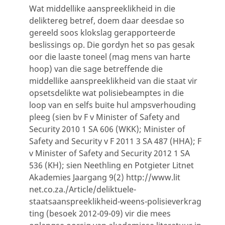
Wat middellike aanspreeklikheid in die
deliktereg betref, doem daar deesdae so
gereeld soos klokslag gerapporteerde
beslissings op. Die gordyn het so pas gesak
oor die laaste toneel (mag mens van harte
hoop) van die sage betreffende die
middellike aanspreeklikheid van die staat vir
opsetsdelikte wat polisiebeamptes in die
loop van en selfs buite hul ampsverhouding
pleeg (sien bv F v Minister of Safety and
Security 2010 1 SA 606 (WKK); Minister of
Safety and Security v F 2011 3 SA 487 (HHA); F
v Minister of Safety and Security 2012 1 SA
536 (KH); sien Neethling en Potgieter Litnet
Akademies Jaargang 9(2) http://www.lit
net.co.za./Article/deliktuele-
staatsaanspreeklikheid-weens-polisieverkrag
ting (besoek 2012-09-09) vir die mees