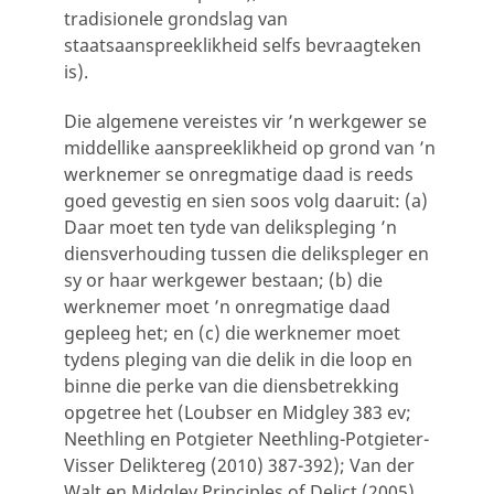
tradisionele grondslag van
staatsaanspreeklikheid selfs bevraagteken
is).
Die algemene vereistes vir ’n werkgewer se
middellike aanspreeklikheid op grond van ’n
werknemer se onregmatige daad is reeds
goed gevestig en sien soos volg daaruit: (a)
Daar moet ten tyde van delikspleging ’n
diensverhouding tussen die delikspleger en
sy or haar werkgewer bestaan; (b) die
werknemer moet ’n onregmatige daad
gepleeg het; en (c) die werknemer moet
tydens pleging van die delik in die loop en
binne die perke van die diensbetrekking
opgetree het (Loubser en Midgley 383 ev;
Neethling en Potgieter Neethling-Potgieter-
Visser Deliktereg (2010) 387-392); Van der
Walt en Midgley Principles of Delict (2005)