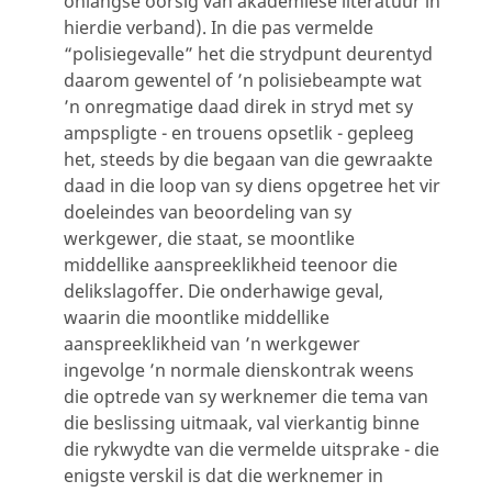
onlangse oorsig van akademiese literatuur in
hierdie verband). In die pas vermelde
“polisiegevalle” het die strydpunt deurentyd
daarom gewentel of ’n polisiebeampte wat
’n onregmatige daad direk in stryd met sy
ampspligte - en trouens opsetlik - gepleeg
het, steeds by die begaan van die gewraakte
daad in die loop van sy diens opgetree het vir
doeleindes van beoordeling van sy
werkgewer, die staat, se moontlike
middellike aanspreeklikheid teenoor die
delikslagoffer. Die onderhawige geval,
waarin die moontlike middellike
aanspreeklikheid van ’n werkgewer
ingevolge ’n normale dienskontrak weens
die optrede van sy werknemer die tema van
die beslissing uitmaak, val vierkantig binne
die rykwydte van die vermelde uitsprake - die
enigste verskil is dat die werknemer in