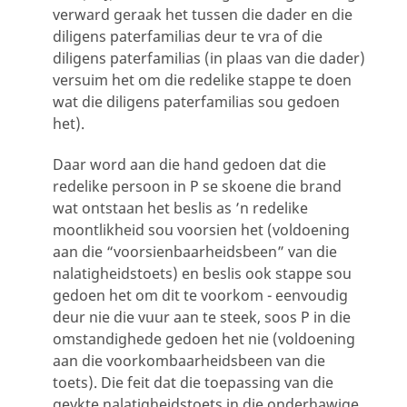
verward geraak het tussen die dader en die
diligens paterfamilias deur te vra of die
diligens paterfamilias (in plaas van die dader)
versuim het om die redelike stappe te doen
wat die diligens paterfamilias sou gedoen
het).
Daar word aan die hand gedoen dat die
redelike persoon in P se skoene die brand
wat ontstaan het beslis as ’n redelike
moontlikheid sou voorsien het (voldoening
aan die “voorsienbaarheidsbeen” van die
nalatigheidstoets) en beslis ook stappe sou
gedoen het om dit te voorkom - eenvoudig
deur nie die vuur aan te steek, soos P in die
omstandighede gedoen het nie (voldoening
aan die voorkombaarheidsbeen van die
toets). Die feit dat die toepassing van die
geykte nalatigheidstoets in die onderhawige