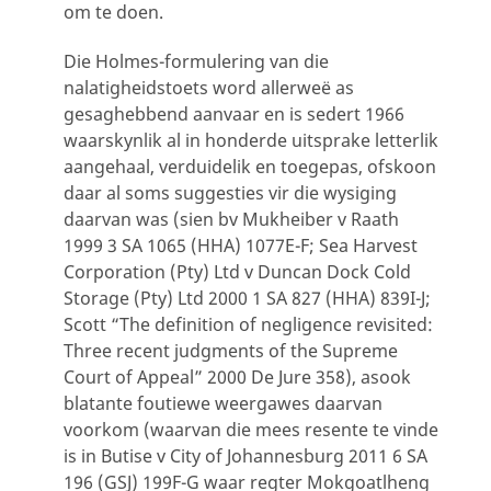
om te doen.
Die Holmes-formulering van die
nalatigheidstoets word allerweë as
gesaghebbend aanvaar en is sedert 1966
waarskynlik al in honderde uitsprake letterlik
aangehaal, verduidelik en toegepas, ofskoon
daar al soms suggesties vir die wysiging
daarvan was (sien bv Mukheiber v Raath
1999 3 SA 1065 (HHA) 1077E-F; Sea Harvest
Corporation (Pty) Ltd v Duncan Dock Cold
Storage (Pty) Ltd 2000 1 SA 827 (HHA) 839I-J;
Scott “The definition of negligence revisited:
Three recent judgments of the Supreme
Court of Appeal” 2000 De Jure 358), asook
blatante foutiewe weergawes daarvan
voorkom (waarvan die mees resente te vinde
is in Butise v City of Johannesburg 2011 6 SA
196 (GSJ) 199F-G waar regter Mokgoatlheng