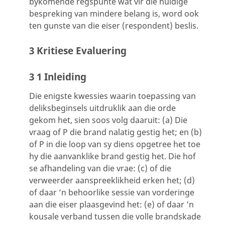
bykomende regspunte wat vir die huidige
bespreking van mindere belang is, word ook
ten gunste van die eiser (respondent) beslis.
3 Kritiese Evaluering
3 1 Inleiding
Die enigste kwessies waarin toepassing van
deliksbeginsels uitdruklik aan die orde
gekom het, sien soos volg daaruit: (a) Die
vraag of P die brand nalatig gestig het; en (b)
of P in die loop van sy diens opgetree het toe
hy die aanvanklike brand gestig het. Die hof
se afhandeling van die vrae: (c) of die
verweerder aanspreeklikheid erken het; (d)
of daar ’n behoorlike sessie van vorderinge
aan die eiser plaasgevind het: (e) of daar ’n
kousale verband tussen die volle brandskade