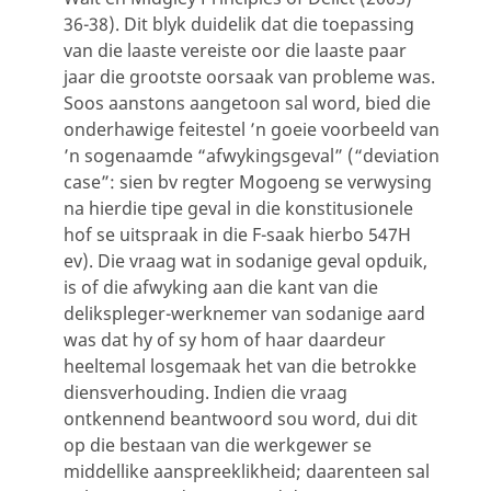
36-38). Dit blyk duidelik dat die toepassing
van die laaste vereiste oor die laaste paar
jaar die grootste oorsaak van probleme was.
Soos aanstons aangetoon sal word, bied die
onderhawige feitestel ’n goeie voorbeeld van
’n sogenaamde “afwykingsgeval” (“deviation
case”: sien bv regter Mogoeng se verwysing
na hierdie tipe geval in die konstitusionele
hof se uitspraak in die F-saak hierbo 547H
ev). Die vraag wat in sodanige geval opduik,
is of die afwyking aan die kant van die
delikspleger-werknemer van sodanige aard
was dat hy of sy hom of haar daardeur
heeltemal losgemaak het van die betrokke
diensverhouding. Indien die vraag
ontkennend beantwoord sou word, dui dit
op die bestaan van die werkgewer se
middellike aanspreeklikheid; daarenteen sal