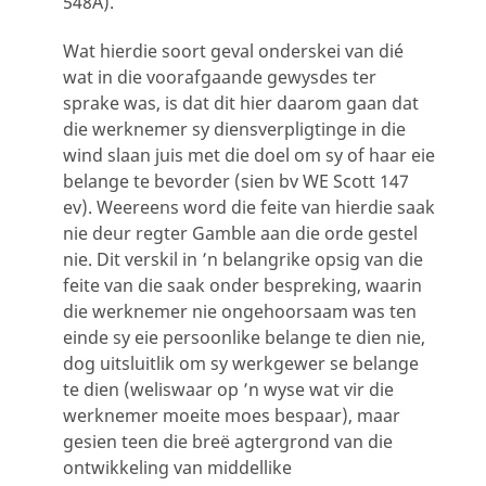
548A).
Wat hierdie soort geval onderskei van dié
wat in die voorafgaande gewysdes ter
sprake was, is dat dit hier daarom gaan dat
die werknemer sy diensverpligtinge in die
wind slaan juis met die doel om sy of haar eie
belange te bevorder (sien bv WE Scott 147
ev). Weereens word die feite van hierdie saak
nie deur regter Gamble aan die orde gestel
nie. Dit verskil in ’n belangrike opsig van die
feite van die saak onder bespreking, waarin
die werknemer nie ongehoorsaam was ten
einde sy eie persoonlike belange te dien nie,
dog uitsluitlik om sy werkgewer se belange
te dien (weliswaar op ’n wyse wat vir die
werknemer moeite moes bespaar), maar
gesien teen die breë agtergrond van die
ontwikkeling van middellike