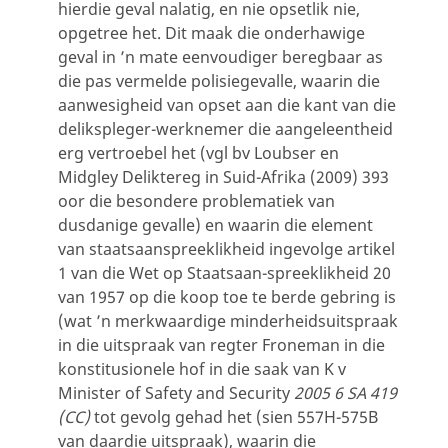
hierdie geval nalatig, en nie opsetlik nie,
opgetree het. Dit maak die onderhawige
geval in ’n mate eenvoudiger beregbaar as
die pas vermelde polisiegevalle, waarin die
aanwesigheid van opset aan die kant van die
delikspleger-werknemer die aangeleentheid
erg vertroebel het (vgl bv Loubser en
Midgley Deliktereg in Suid-Afrika (2009) 393
oor die besondere problematiek van
dusdanige gevalle) en waarin die element
van staatsaanspreeklikheid ingevolge artikel
1 van die Wet op Staatsaan-spreeklikheid 20
van 1957 op die koop toe te berde gebring is
(wat ’n merkwaardige minderheidsuitspraak
in die uitspraak van regter Froneman in die
konstitusionele hof in die saak van K v
Minister of Safety and Security
2005 6 SA 419
(CC)
tot gevolg gehad het (sien 557H-575B
van daardie uitspraak), waarin die