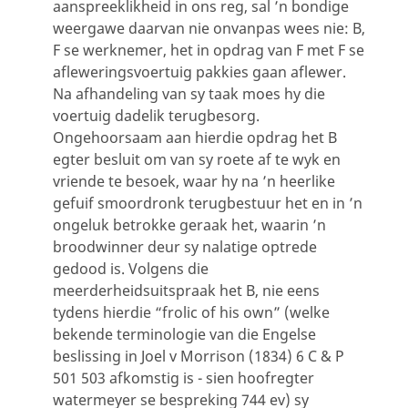
aanspreeklikheid in ons reg, sal ’n bondige
weergawe daarvan nie onvanpas wees nie: B,
F se werknemer, het in opdrag van F met F se
afleweringsvoertuig pakkies gaan aflewer.
Na afhandeling van sy taak moes hy die
voertuig dadelik terugbesorg.
Ongehoorsaam aan hierdie opdrag het B
egter besluit om van sy roete af te wyk en
vriende te besoek, waar hy na ’n heerlike
gefuif smoordronk terugbestuur het en in ’n
ongeluk betrokke geraak het, waarin ’n
broodwinner deur sy nalatige optrede
gedood is. Volgens die
meerderheidsuitspraak het B, nie eens
tydens hierdie “frolic of his own” (welke
bekende terminologie van die Engelse
beslissing in Joel v Morrison (1834) 6 C & P
501 503 afkomstig is - sien hoofregter
watermeyer se bespreking 744 ev) sy